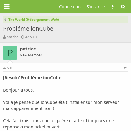
Connexion
S'inscrire
The World (Hébergement Web)
Probléme ionCube
A
D
patrice
4/7/10
u
a
t
t
patrice
P
e
e
New Member
u
d
r
e
4/7/10
d
d
#1
e
é
[Resolu]Probléme ionCube
l
b
a
u
d
t
Bonjour a tous,
i
s
Voila je pensé que ionCube était installer sur mon serveur,
c
mais apparemment non !
u
s
Cela fait trois jours que je galère et attend toujours une
s
i
réponse a mon ticket ouvert.