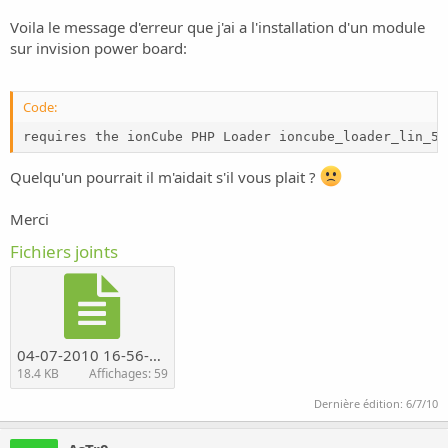
o
n
Voila le message d'erreur que j'ai a l'installation d'un module
sur invision power board:
Code:
requires the ionCube PHP Loader ioncube_loader_lin_5.
Quelqu'un pourrait il m'aidait s'il vous plait ?
Merci
Fichiers joints
04-07-2010 16-56-32.jpg
18.4 KB
Affichages: 59
Dernière édition:
6/7/10