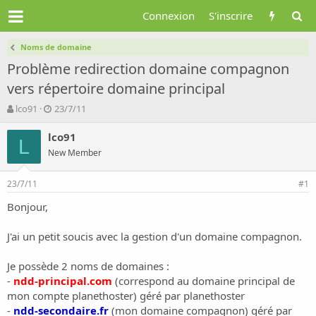
Connexion
S'inscrire
Noms de domaine
Problème redirection domaine compagnon
vers répertoire domaine principal
A
D
lco91
23/7/11
u
a
t
t
lco91
L
e
e
New Member
u
d
r
e
23/7/11
d
d
#1
e
é
Bonjour,
l
b
a
u
d
t
J'ai un petit soucis avec la gestion d'un domaine compagnon.
i
s
Je possède 2 noms de domaines :
c
-
ndd-principal.com
(correspond au domaine principal de
u
mon compte planethoster) géré par planethoster
s
-
ndd-secondaire.fr
(mon domaine compagnon) géré par
s