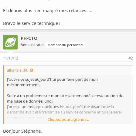
i
o
Et depuis plus rien malgré mes relances.....
n
Bravo le service technique !
PH-CTO
Administrator
Membre du personnel
11/10/12
#2
alkaris a dit:
J'ouvre ce sujet aujourd'hui pour faire part de mon
mécontentement.
Suite à un probleme sur mon site j'ai demandé la restauration de
ma base de donnée lundi.
J'ai reçu un mssage quelques heures parés me disant que la
demande avait été transmise au service concerné et que je serai
recontacté sous peu.
Cliquez pour agrandir...
Et depuis plus rien malgré mes relances.....
Bonjour Stéphane,