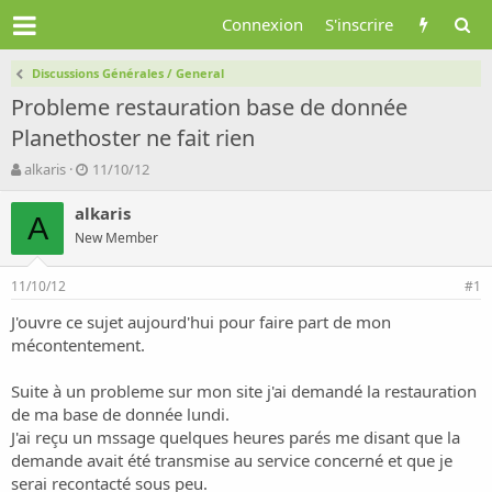
Connexion
S'inscrire
Discussions Générales / General
Probleme restauration base de donnée
Planethoster ne fait rien
A
D
alkaris
11/10/12
u
a
t
t
alkaris
A
e
e
New Member
u
d
r
e
11/10/12
d
d
#1
e
é
J'ouvre ce sujet aujourd'hui pour faire part de mon
l
b
mécontentement.
a
u
d
t
i
Suite à un probleme sur mon site j'ai demandé la restauration
s
de ma base de donnée lundi.
c
J'ai reçu un mssage quelques heures parés me disant que la
u
demande avait été transmise au service concerné et que je
s
serai recontacté sous peu.
s