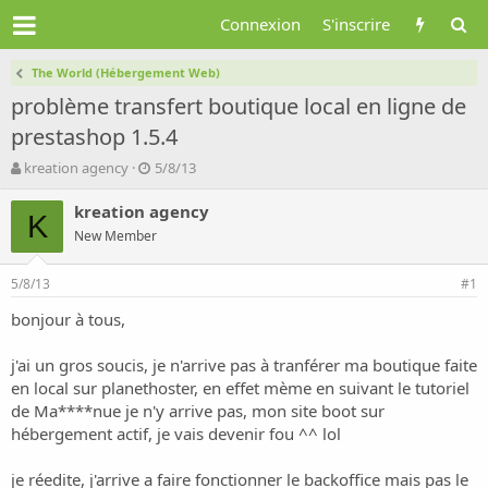
Connexion
S'inscrire
The World (Hébergement Web)
problème transfert boutique local en ligne de
prestashop 1.5.4
A
D
kreation agency
5/8/13
u
a
t
t
kreation agency
K
e
e
New Member
u
d
r
e
5/8/13
d
d
#1
e
é
bonjour à tous,
l
b
a
u
d
t
j'ai un gros soucis, je n'arrive pas à tranférer ma boutique faite
i
en local sur planethoster, en effet mème en suivant le tutoriel
s
de Ma****nue je n'y arrive pas, mon site boot sur
c
hébergement actif, je vais devenir fou ^^ lol
u
s
je réedite, j'arrive a faire fonctionner le backoffice mais pas le
s