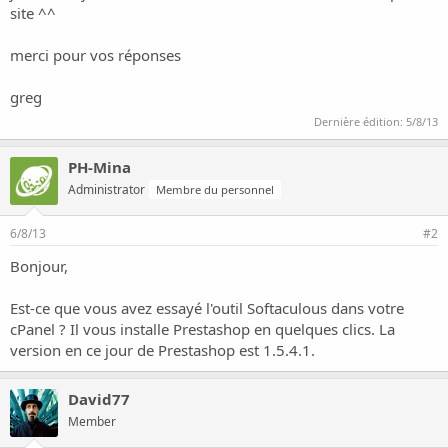
i
site ^^
o
n
merci pour vos réponses
greg
Dernière édition:
5/8/13
PH-Mina
Administrator
Membre du personnel
6/8/13
#2
Bonjour,
Est-ce que vous avez essayé l'outil Softaculous dans votre
cPanel ? Il vous installe Prestashop en quelques clics. La
version en ce jour de Prestashop est 1.5.4.1.
David77
Member