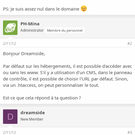
o
n
PS: Je suis assez nul dans le domaine
PH-Mina
Administrator
Membre du personnel
2/11/12
#2
Bonjour Dreamside,
Par défaut sur les hébergements, il est possible d'accéder avec
ou sans les www. S'il y a utilisation d'un CMS, dans le panneau
de contrôle, il est possible de choisir l'URL par défaut. Sinon,
via un .htaccess, on peut personnaliser le tout.
Est-ce que cela répond à ta question ?
dreamside
D
New Member
2/11/12
#3