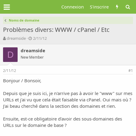
Connexion
S'inscrire
Noms de domaine
Problèmes divers: WWW / cPanel / Etc
A
D
dreamside
2/11/12
u
a
t
t
dreamside
D
e
e
New Member
u
d
r
e
2/11/12
d
d
#1
e
é
Bonjour / Bonsoir,
l
b
a
u
d
t
Depuis que je suis ici, je n'arrive pas à avoir le "www" sur mes
i
URLs et j'ai vu que cela était faisable via cPanel. Oui mais où ?
s
J'ai beau cherché dans la section des domaines et rien.
c
u
Ensuite, est-ce obligatoire d'avoir des sous-domaines des
s
URLs sur le domaine de base ?
s
i