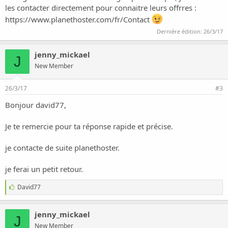
les contacter directement pour connaitre leurs offrres :
https://www.planethoster.com/fr/Contact
Dernière édition:
26/3/17
jenny_mickael
J
New Member
26/3/17
#3
Bonjour david77,
Je te remercie pour ta réponse rapide et précise.
je contacte de suite planethoster.
je ferai un petit retour.
J
David77
'
a
i
jenny_mickael
J
m
New Member
e