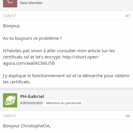
C
New Member
12/5/17
#7
Bonjour,
As-tu toujours ce problème ?
N'hésites pas sinon à aller consulter mon article sur les
certificats ssl et let's encrypt:
http://short.open-
agora.com/wa0KCb6U5B
J'y explique le fonctionnement ssl et la démarche pour obtenir
les certificats.
PH-Gabriel
Administrator
Membre du personnel
13/5/17
#8
Bonjour ChristopheOA,