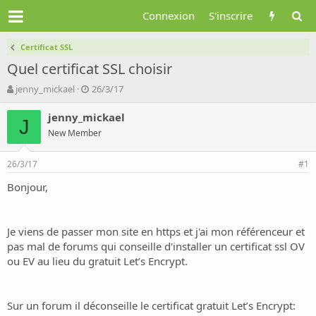
Connexion
S'inscrire
Certificat SSL
Quel certificat SSL choisir
A
D
jenny_mickael
26/3/17
u
a
t
t
jenny_mickael
J
e
e
New Member
u
d
r
e
26/3/17
d
d
#1
e
é
Bonjour,
l
b
a
u
d
t
i
Je viens de passer mon site en https et j'ai mon référenceur et
s
pas mal de forums qui conseille d'installer un certificat ssl OV
c
ou EV au lieu du gratuit Let’s Encrypt.
u
s
s
i
Sur un forum il déconseille le certificat gratuit Let’s Encrypt: