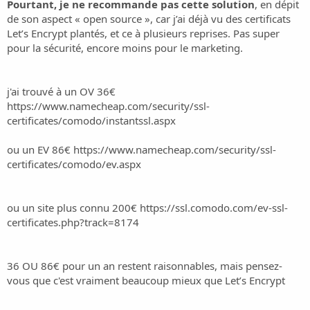
o
Pourtant, je ne recommande pas cette solution
, en dépit
n
de son aspect « open source », car j’ai déjà vu des certificats
Let’s Encrypt plantés, et ce à plusieurs reprises. Pas super
pour la sécurité, encore moins pour le marketing.
j'ai trouvé à un OV 36€
https://www.namecheap.com/security/ssl-
certificates/comodo/instantssl.aspx
ou un EV 86€
https://www.namecheap.com/security/ssl-
certificates/comodo/ev.aspx
ou un site plus connu 200€
https://ssl.comodo.com/ev-ssl-
certificates.php?track=8174
36 OU 86€ pour un an restent raisonnables, mais pensez-
vous que c'est vraiment beaucoup mieux que Let’s Encrypt