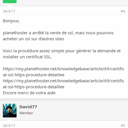
:
26/3/17
#4
Bonjour,
planethoster a arrêté la vente de ssl, mais nous pouvons
acheter un ssl sur d'autres sites
Voici la procédure assez simple pour générer la demande et
installer un certificat SSL.
https://my.planethoster.net/knowledgebase/article/69/certific
at-ssl-https-procedure-detaillee
https://my.planethoster.net/knowledgebase/article/69/certific
at-ssl-https-procedure-detaillee
Encore merci de votre aide
David77
Member
26/3/17
#5