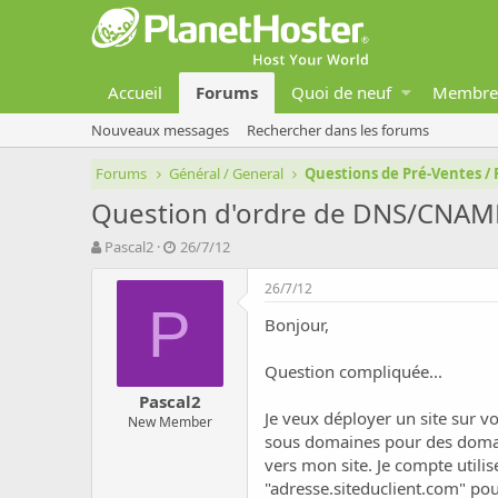
Accueil
Forums
Quoi de neuf
Membre
Nouveaux messages
Rechercher dans les forums
Forums
Général / General
Questions de Pré-Ventes / 
Question d'ordre de DNS/CNAM
A
D
Pascal2
26/7/12
u
a
t
t
26/7/12
e
e
P
Bonjour,
u
d
r
e
d
d
Question compliquée...
e
é
Pascal2
l
b
Je veux déployer un site sur v
New Member
a
u
sous domaines pour des domain
d
t
vers mon site. Je compte utili
i
s
"adresse.siteduclient.com" pou