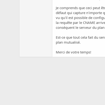
c
u
Je comprends que ceci peut êt
s
défaut qui capture n'importe qu
s
vu qu'il est possible de conf
i
la requête par le CNAME arrive 
o
n
conséquent le serveur du plan 
Est-ce que tout cela fait du se
plan mutualisé.
Merci de votre temps!