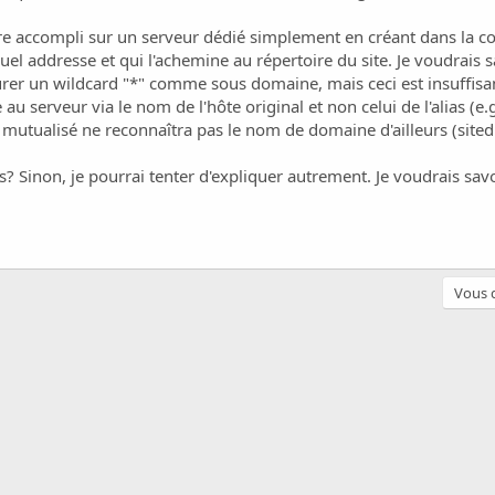
re accompli sur un serveur dédié simplement en créant dans la co
el addresse et qui l'achemine au répertoire du site. Je voudrais sav
igurer un wildcard "*" comme sous domaine, mais ceci est insuffi
au serveur via le nom de l'hôte original et non celui de l'alias (e
mutualisé ne reconnaîtra pas le nom de domaine d'ailleurs (sitedu
ns? Sinon, je pourrai tenter d'expliquer autrement. Je voudrais sav
Vous d