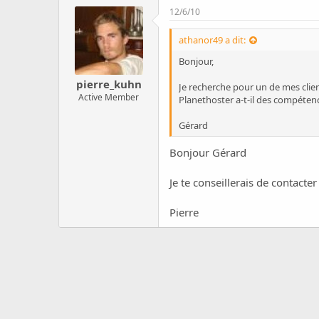
c
12/6/10
u
s
athanor49 a dit:
s
i
Bonjour,
o
n
pierre_kuhn
Je recherche pour un de mes cli
Active Member
Planethoster a-t-il des compéten
Gérard
Bonjour Gérard
Je te conseillerais de contacter
Pierre