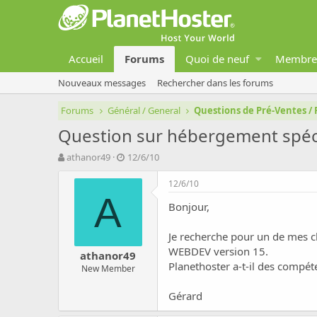
Accueil
Forums
Quoi de neuf
Membre
Nouveaux messages
Rechercher dans les forums
Forums
Général / General
Questions de Pré-Ventes / 
Question sur hébergement spé
A
D
athanor49
12/6/10
u
a
t
t
12/6/10
e
e
A
Bonjour,
u
d
r
e
d
d
Je recherche pour un de mes c
e
é
WEBDEV version 15.
athanor49
l
b
Planethoster a-t-il des compé
New Member
a
u
d
t
Gérard
i
s