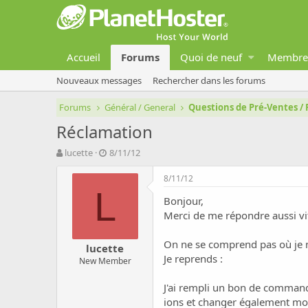
Accueil
Forums
Quoi de neuf
Membre
Nouveaux messages
Rechercher dans les forums
Forums
Général / General
Questions de Pré-Ventes / 
Réclamation
A
D
lucette
8/11/12
u
a
t
t
8/11/12
e
e
L
Bonjour,
u
d
r
e
Merci de me répondre aussi vi
d
d
e
é
On ne se comprend pas où je n
lucette
l
b
Je reprends :
New Member
a
u
d
t
J'ai rempli un bon de command
i
s
ions et changer également m