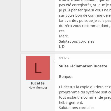
pas été enregistrés, vu que je 
Je puis penser que si vous ne 
sur votre bon de commande en l
tant vanté , puisque je suis pas
du zéro vous recommandant , en
ces.
Merci
Salutations cordiales
L D
8/11/12
L
Suite réclamation lucette
Bonjour,
lucette
Ci-dessus la copie du dernier 
New Member
programme du système soit corr
tout instant la commande prép
hébergement.
Salutations cordiales