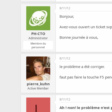
8/11/12
Bonjour,
Avez-vous ouvert un
ticket
svp
PH-CTO
Bonne journée à vous,
Administrator
Membre du
personnel
8/11/12
le problème a été corriger.
faut pas faire la touche F5 p
pierre_kuhn
Active Member
8/11/12
L
Ah ! non! le problème n'est pa