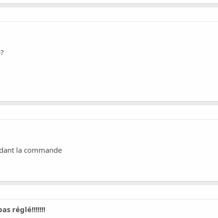
?
endant la commande
s réglé!!!!!!!