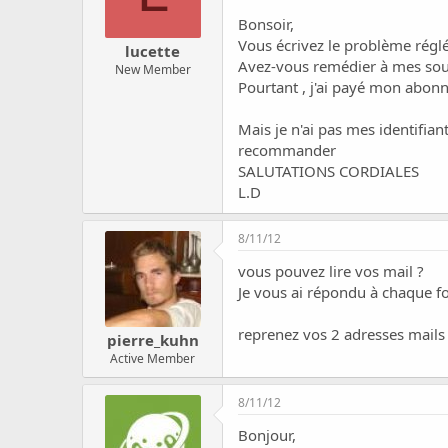
Bonsoir,
Vous écrivez le problème réglé,
lucette
Avez-vous remédier à mes souc
New Member
Pourtant , j'ai payé mon abon
Mais je n'ai pas mes identifiant
recommander
SALUTATIONS CORDIALES
L.D
8/11/12
vous pouvez lire vos mail ?
Je vous ai répondu à chaque f
reprenez vos 2 adresses mails 
pierre_kuhn
Active Member
8/11/12
Bonjour,