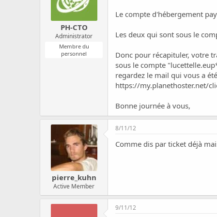
Le compte d'hébergement payé 
PH-CTO
Les deux qui sont sous le co
Administrator
Membre du
personnel
Donc pour récapituler, votre 
sous le compte "lucettelle.eup
regardez le mail qui vous a é
https://my.planethoster.net/c
Bonne journée à vous,
8/11/12
Comme dis par ticket déjà mais
pierre_kuhn
Active Member
9/11/12