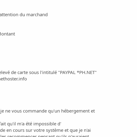
'attention du marchand
Montant
elevé de carte sous l'intitulé "PAYPAL *PH.NET"
ethoster.info
e je ne vous commande qu'un hébergement et
fait qu'il m'a été impossible d'
 en cours sur votre système et que je n'ai
 les recommencer pensant qu'ils n'auraient