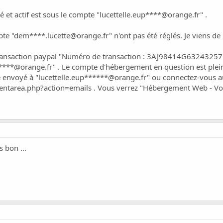
et actif est sous le compte "lucettelle.eup****@orange.fr" .
mpte "dem****
.lucette@orange.fr
" n'ont pas été réglés. Je viens d
transaction paypal "Numéro de transaction : 3AJ98414G63243257" 
****@orange.fr" . Le compte d'hébergement en question est pleine
té envoyé à "lucettelle.eup******@orange.fr" ou connectez-vous a
lientarea.php?action=emails
. Vous verrez "Hébergement Web - Vos 
 bon ...