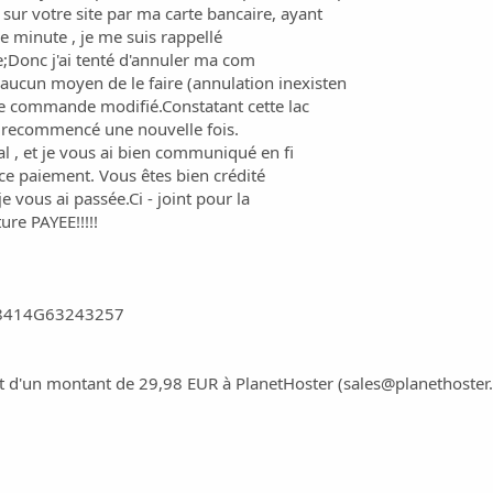
 sur votre site par ma carte bancaire, ayant
e minute , je me suis rappellé
e;Donc j'ai tenté d'annuler ma com
aucun moyen de le faire (annulation inexisten
 de commande modifié.Constatant cette lac
'ai recommencé une nouvelle fois.
al , et je vous ai bien communiqué en fi
 ce paiement. Vous êtes bien crédité
vous ai passée.Ci - joint pour la
ure PAYEE!!!!!
J98414G63243257
 d'un montant de 29,98 EUR à PlanetHoster (
sales@planethoster.