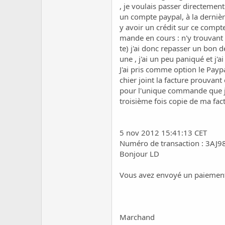
c
, je voulais passer directement
u
un compte paypal, à la dernièr
s
y avoir un crédit sur ce compt
s
mande en cours : n'y trouvant 
i
te) j'ai donc repasser un bon
o
n
une , j'ai un peu paniqué et j
J'ai pris comme option le Payp
chier joint la facture prouvant
pour l'unique commande que je 
troisième fois copie de ma fact
5 nov 2012 15:41:13 CET
Numéro de transaction : 3A
Bonjour LD
Vous avez envoyé un paiement
Marchand