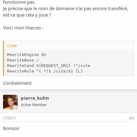
o
fonctionne pas.
n
Je précise que le nom de domaine n'ai pas encore transféré,
est-ce que cela y joue ?
Voici mon htacces :
Code:
RewriteEngine On

RewriteBase /

RewriteCond %{REQUEST_URI} !^/site

RewriteRule ^(.*)$ /site/$1 [L]
Cordialement
pierre_kuhn
Active Member
17/5/11
#2
Bonsoir