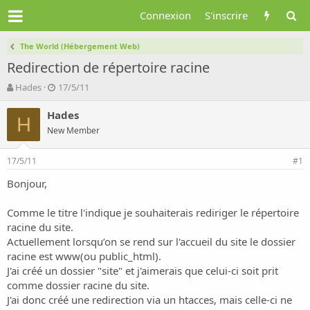
Connexion
S'inscrire
The World (Hébergement Web)
Redirection de répertoire racine
A
D
Hades
17/5/11
u
a
t
t
Hades
H
e
e
New Member
u
d
r
e
17/5/11
d
d
#1
e
é
Bonjour,
l
b
a
u
d
t
Comme le titre l'indique je souhaiterais rediriger le répertoire
i
racine du site.
s
Actuellement lorsqu’on se rend sur l'accueil du site le dossier
c
racine est www(ou public_html).
u
J'ai créé un dossier "site" et j'aimerais que celui-ci soit prit
s
comme dossier racine du site.
s
i
J'ai donc créé une redirection via un htacces, mais celle-ci ne