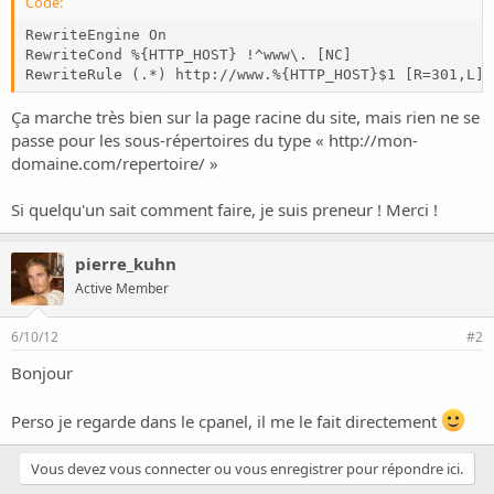
o
Code:
n
RewriteEngine On

RewriteCond %{HTTP_HOST} !^www\. [NC]

RewriteRule (.*) http://www.%{HTTP_HOST}$1 [R=301,L]
Ça marche très bien sur la page racine du site, mais rien ne se
passe pour les sous-répertoires du type « http://mon-
domaine.com/repertoire/ »
Si quelqu'un sait comment faire, je suis preneur ! Merci !
pierre_kuhn
Active Member
6/10/12
#2
Bonjour
Perso je regarde dans le cpanel, il me le fait directement
Vous devez vous connecter ou vous enregistrer pour répondre ici.