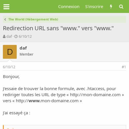
Connexion
S'inscrire
The World (Hébergement Web)
Redirection URL sans "www." vers "www."
A
D
daf
6/10/12
u
a
t
t
daf
D
e
e
Member
u
d
r
e
6/10/12
d
d
#1
e
é
Bonjour,
l
b
a
u
d
t
J'essaie de trouver la bonne formule, avec .htaccess, pour
i
rediriger toutes les URL de type « http://mon-domaine.com »
s
vers « http://
www.
mon-domaine.com »
c
u
J'ai essayé ça :
s
s
i