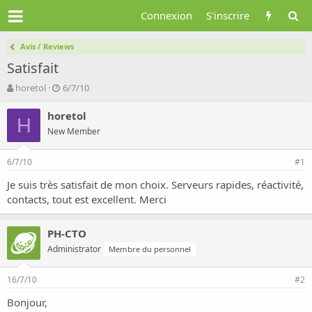
Connexion
S'inscrire
Avis / Reviews
Satisfait
A
D
horetol
6/7/10
u
a
t
t
horetol
H
e
e
New Member
u
d
r
e
6/7/10
d
d
#1
e
é
Je suis très satisfait de mon choix. Serveurs rapides, réactivité,
l
b
contacts, tout est excellent. Merci
a
u
d
t
i
PH-CTO
s
Administrator
c
Membre du personnel
u
s
16/7/10
#2
s
i
Bonjour,