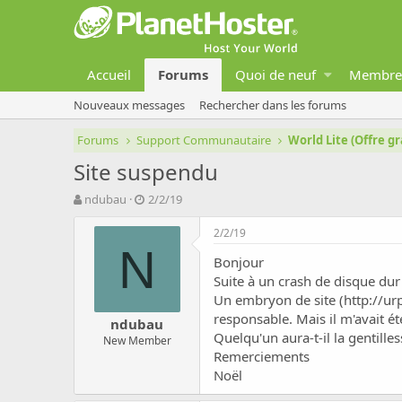
Accueil
Forums
Quoi de neuf
Membre
Nouveaux messages
Rechercher dans les forums
Forums
Support Communautaire
World Lite (Offre gr
Site suspendu
A
D
ndubau
2/2/19
u
a
t
t
2/2/19
e
e
N
Bonjour
u
d
r
e
Suite à un crash de disque dur 
d
d
Un embryon de site (
http://ur
e
é
responsable. Mais il m'avait é
ndubau
l
b
Quelqu'un aura-t-il la gentill
New Member
a
u
Remerciements
d
t
Noël
i
s