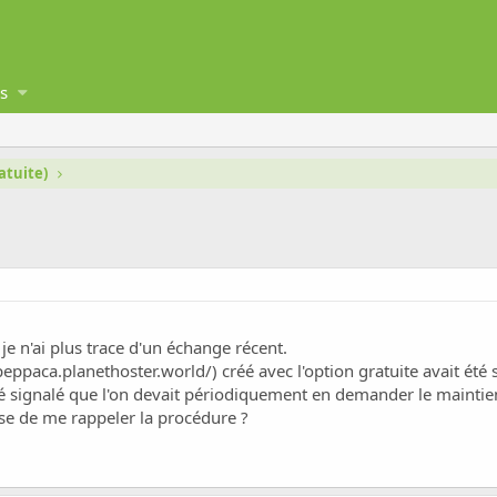
s
atuite)
je n'ai plus trace d'un échange récent.
peppaca.planethoster.world/
) créé avec l'option gratuite avait été
té signalé que l'on devait périodiquement en demander le maintie
esse de me rappeler la procédure ?