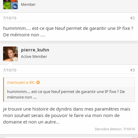
o
Member
n
7/10/10
#2
hummmm.... est-ce que Neuf permet de garantir une IP fixe ?
De mémoire non ....
pierre_kuhn
Active Member
7/10/10
#3
marouani a dit:
hummmm.... est-ce que Neuf permet de garantir une IP fixe ? De
mémoire non ....
je trouve une histoire de dyndns dans mes paramètres mais
mon souhait serais de pouvoir le faire via mon nom de
domaine et non un autre...
Dernière édition:
7/10/10