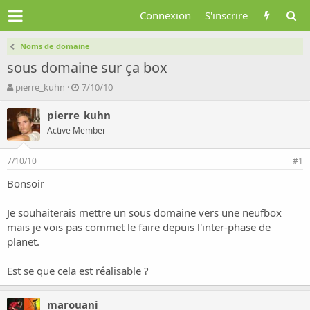
Connexion
S'inscrire
Noms de domaine
sous domaine sur ça box
A
D
pierre_kuhn
7/10/10
u
a
t
t
pierre_kuhn
e
e
Active Member
u
d
r
e
7/10/10
d
d
#1
e
é
Bonsoir
l
b
a
u
d
t
Je souhaiterais mettre un sous domaine vers une neufbox
i
mais je vois pas commet le faire depuis l'inter-phase de
s
planet.
c
u
Est se que cela est réalisable ?
s
s
i
marouani