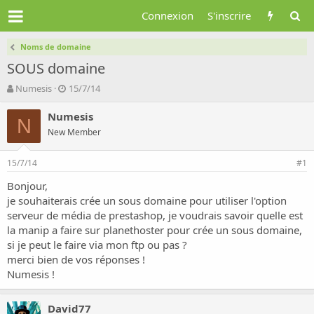
Connexion
S'inscrire
Noms de domaine
SOUS domaine
A
D
Numesis
15/7/14
u
a
t
t
Numesis
N
e
e
New Member
u
d
r
e
15/7/14
d
d
#1
e
é
Bonjour,
l
b
je souhaiterais crée un sous domaine pour utiliser l'option
a
u
d
t
serveur de média de prestashop, je voudrais savoir quelle est
i
la manip a faire sur planethoster pour crée un sous domaine,
s
si je peut le faire via mon ftp ou pas ?
c
merci bien de vos réponses !
u
Numesis !
s
s
i
David77