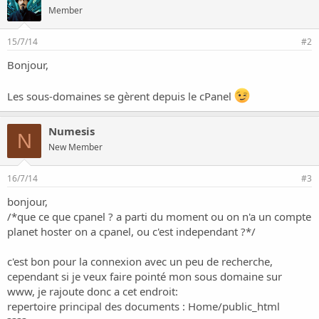
o
Member
n
15/7/14
#2
Bonjour,
Les sous-domaines se gèrent depuis le cPanel
Numesis
N
New Member
16/7/14
#3
bonjour,
/*que ce que cpanel ? a parti du moment ou on n'a un compte
planet hoster on a cpanel, ou c'est independant ?*/
c'est bon pour la connexion avec un peu de recherche,
cependant si je veux faire pointé mon sous domaine sur
www, je rajoute donc a cet endroit:
repertoire principal des documents : Home/public_html