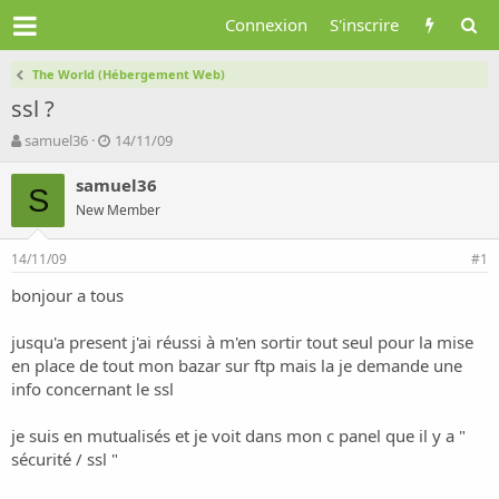
Connexion
S'inscrire
The World (Hébergement Web)
ssl ?
A
D
samuel36
14/11/09
u
a
t
t
samuel36
S
e
e
New Member
u
d
r
e
14/11/09
d
d
#1
e
é
bonjour a tous
l
b
a
u
d
t
jusqu'a present j'ai réussi à m'en sortir tout seul pour la mise
i
en place de tout mon bazar sur ftp mais la je demande une
s
info concernant le ssl
c
u
je suis en mutualisés et je voit dans mon c panel que il y a "
s
sécurité / ssl "
s
i