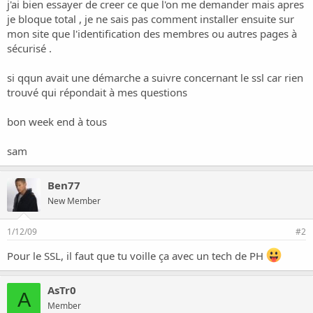
o
j'ai bien essayer de creer ce que l'on me demander mais apres
n
je bloque total , je ne sais pas comment installer ensuite sur
mon site que l'identification des membres ou autres pages à
sécurisé .
si qqun avait une démarche a suivre concernant le ssl car rien
trouvé qui répondait à mes questions
bon week end à tous
sam
Ben77
New Member
1/12/09
#2
Pour le SSL, il faut que tu voille ça avec un tech de PH
AsTr0
A
Member