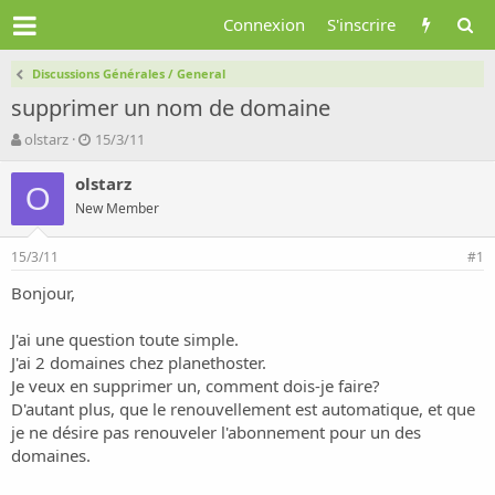
Connexion
S'inscrire
Discussions Générales / General
supprimer un nom de domaine
A
D
olstarz
15/3/11
u
a
t
t
olstarz
O
e
e
New Member
u
d
r
e
15/3/11
d
d
#1
e
é
Bonjour,
l
b
a
u
d
t
J'ai une question toute simple.
i
J'ai 2 domaines chez planethoster.
s
Je veux en supprimer un, comment dois-je faire?
c
D'autant plus, que le renouvellement est automatique, et que
u
je ne désire pas renouveler l'abonnement pour un des
s
domaines.
s
i