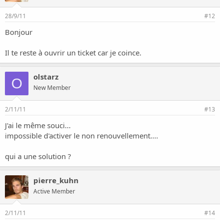
28/9/11
#12
Bonjour
Il te reste à ouvrir un ticket car je coince.
olstarz
O
New Member
2/11/11
#13
J'ai le même souci...
impossible d'activer le non renouvellement....
qui a une solution ?
pierre_kuhn
Active Member
2/11/11
#14