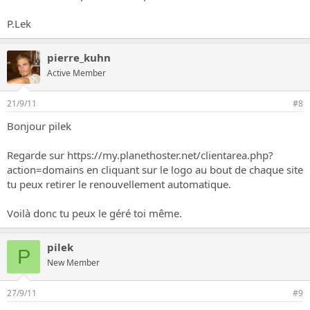
P.Lek
pierre_kuhn
Active Member
21/9/11
#8
Bonjour pilek
Regarde sur
https://my.planethoster.net/clientarea.php?
action=domains
en cliquant sur le logo au bout de chaque site
tu peux retirer le renouvellement automatique.
Voilà donc tu peux le géré toi même.
pilek
P
New Member
27/9/11
#9