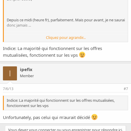
Depuis ce midi (heure fr), parfaitement. Mais pour avant, je ne saurai
donc jamais ...
Cliquez pour agrandir...
Indice: La majorité qui fonctionnent sur les offres
J'en ai vu des très bons pour les offres mutualisées, mais rien de
mutualisées, fonctionnent sur les vps
formidable pour les vps. Any suggestions
?
ipefix
I
Member
7/6/13
#7
Indice: La majorité qui fonctionnent sur les offres mutualisées,
fonctionnent sur les vps
Unfortunately, pas celui qui m'aurait décidé
Vous devez vous connecter ou vous enregistrer pour répondre ici.