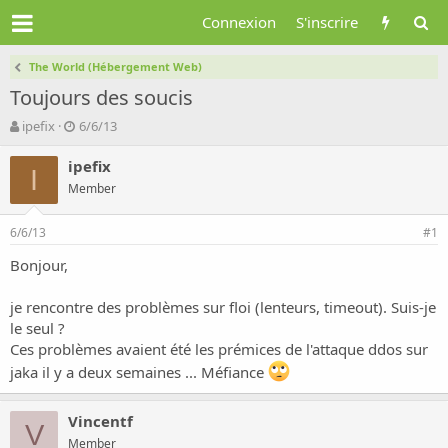
Connexion
S'inscrire
The World (Hébergement Web)
Toujours des soucis
A
D
ipefix
6/6/13
u
a
t
t
ipefix
I
e
e
Member
u
d
r
e
6/6/13
d
d
#1
e
é
Bonjour,
l
b
a
u
d
t
je rencontre des problèmes sur floi (lenteurs, timeout). Suis-je
i
le seul ?
s
Ces problèmes avaient été les prémices de l'attaque ddos sur
c
jaka il y a deux semaines ... Méfiance
u
s
s
Vincentf
V
i
Member