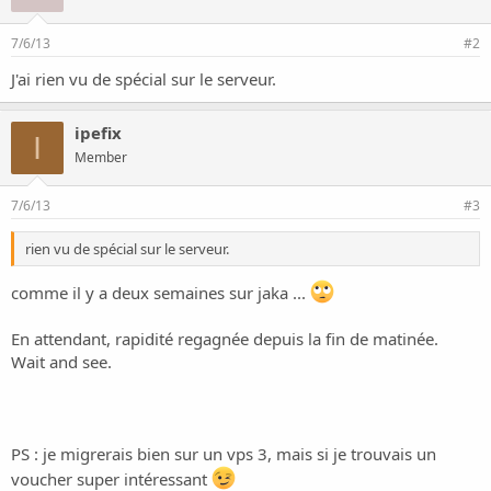
o
n
7/6/13
#2
J'ai rien vu de spécial sur le serveur.
ipefix
I
Member
7/6/13
#3
rien vu de spécial sur le serveur.
comme il y a deux semaines sur jaka ...
En attendant, rapidité regagnée depuis la fin de matinée.
Wait and see.
PS : je migrerais bien sur un vps 3, mais si je trouvais un
voucher super intéressant