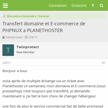
Connexion
S'inscrire
Discussions Générales / General
Transfert domaine et E-commerce de
PHPNUX a PLANETHOSTER
A
D
Twinprotect
2/9/11
u
a
t
t
Twinprotect
T
e
e
New Member
u
d
r
e
2/9/11
d
d
#1
e
é
Bonjour a tous
l
b
a
u
d
t
voila après de multiple échange via un ticket avec
i
Planethoster (4 semaines) mon domaine et E-commerce (sous
s
prestashop) n'est toujours pas transféré, je demande
c
maintenant si j'ai fait le bon choix de changer hébergeur.
u
s
une fois de plus le service commercial fait de belle promesse
s