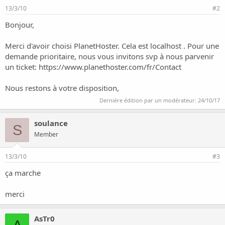
o
13/3/10
#2
n
Bonjour,
Merci d'avoir choisi PlanetHoster. Cela est localhost . Pour une
demande prioritaire, nous vous invitons svp à nous parvenir
un ticket:
https://www.planethoster.com/fr/Contact
Nous restons à votre disposition,
Dernière édition par un modérateur:
24/10/17
soulance
S
Member
13/3/10
#3
ça marche
merci
AsTr0