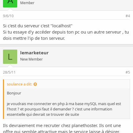
A
Member
9/6/10
#4
Si c'est du serveur c'est "localhost"
Si tu essaye d'y accéder depuis ton pc ou un autre serveur , tu
dois mettre l'ip de ton serveur.
lemarketeur
L
New Member
28/5/11
#5
soulance a dit:
Bonjour
je voudrais me connecter en php à ma base mySQL mais quel est
l'host ? et pourquoi faut il demander ? c'est une information
essentielle qui devrait se trouver de suite
Ils devraiement me recruter chez planethoster. Ils ont une
offre qui semble attractive mais le service laisse à désirer.