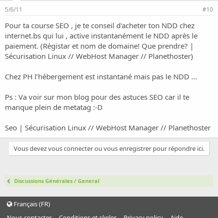
5/6/11
#10
Pour ta course SEO , je te conseil d'acheter ton NDD chez
internet.bs qui lui , active instantanément le NDD après le
paiement. (
Régistar et nom de domaine! Que prendre? |
Sécurisation Linux // WebHost Manager // Planethoster
)
Chez PH l’hébergement est instantané mais pas le NDD ...
Ps : Va voir sur mon blog pour des astuces SEO car il te
manque plein de metatag :-D
Seo | Sécurisation Linux // WebHost Manager // Planethoster
Vous devez vous connecter ou vous enregistrer pour répondre ici.
Discussions Générales / General
Français (FR)
Nous contacter
Conditions et règles
Privacy policy
Aide