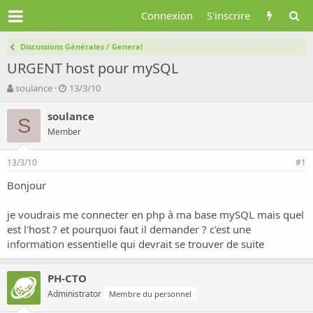
Connexion
S'inscrire
Discussions Générales / General
URGENT host pour mySQL
A
D
soulance
13/3/10
u
a
t
t
soulance
S
e
e
Member
u
d
r
e
13/3/10
d
d
#1
e
é
Bonjour
l
b
a
u
d
t
je voudrais me connecter en php à ma base mySQL mais quel
i
est l'host ? et pourquoi faut il demander ? c'est une
s
information essentielle qui devrait se trouver de suite
c
u
s
PH-CTO
s
Administrator
Membre du personnel
i