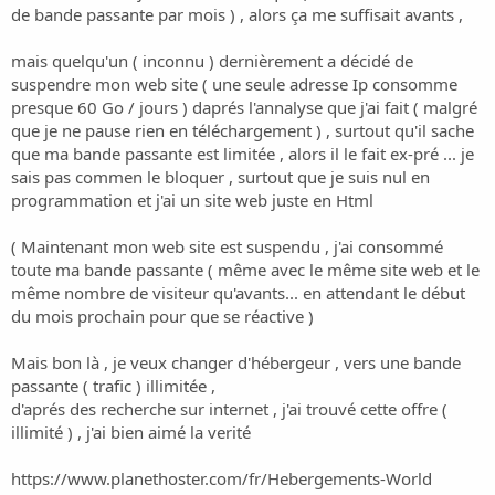
i
de bande passante par mois ) , alors ça me suffisait avants ,
o
n
mais quelqu'un ( inconnu ) dernièrement a décidé de
suspendre mon web site ( une seule adresse Ip consomme
presque 60 Go / jours ) daprés l'annalyse que j'ai fait ( malgré
que je ne pause rien en téléchargement ) , surtout qu'il sache
que ma bande passante est limitée , alors il le fait ex-pré ... je
sais pas commen le bloquer , surtout que je suis nul en
programmation et j'ai un site web juste en Html
( Maintenant mon web site est suspendu , j'ai consommé
toute ma bande passante ( même avec le même site web et le
même nombre de visiteur qu'avants... en attendant le début
du mois prochain pour que se réactive )
Mais bon là , je veux changer d'hébergeur , vers une bande
passante ( trafic ) illimitée ,
d'aprés des recherche sur internet , j'ai trouvé cette offre (
illimité ) , j'ai bien aimé la verité
https://www.planethoster.com/fr/Hebergements-World