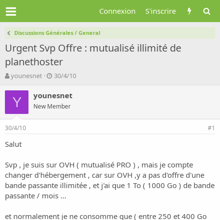
Connexion
S'inscrire
Discussions Générales / General
Urgent Svp Offre : mutualisé illimité de
planethoster
A
D
younesnet
30/4/10
u
a
t
t
younesnet
Y
e
e
New Member
u
d
r
e
30/4/10
d
d
#1
e
é
Salut
l
b
a
u
d
t
Svp , je suis sur OVH ( mutualisé PRO ) , mais je compte
i
changer d'hébergement , car sur OVH ,y a pas d'offre d'une
s
bande passante illimitée , et j'ai que 1 To ( 1000 Go ) de bande
c
passante / mois ...
u
s
et normalement je ne consomme que ( entre 250 et 400 Go
s