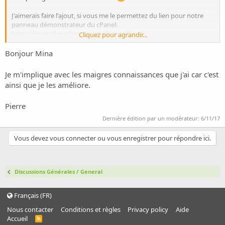
J'aimerais faire l'ajout, si vous me le permettez du lien pour notre
panneau démonstrateur du cPanel:
https://www.planethoster.com/DemocPanel
Cliquez pour agrandir...
https://www.planethoster.com/DemocPanel
Bonjour Mina
Je vous souhaite bonne continuation à tous et bonne chance pour
vos projets.
Je m'implique avec les maigres connaissances que j'ai car c'est
ainsi que je les améliore.
Pierre
Dernière édition par un modérateur:
6/11/17
Vous devez vous connecter ou vous enregistrer pour répondre ici.
Discussions Générales / General
Français (FR)
Nous contacter
Conditions et règles
Privacy policy
Aide
Accueil
R