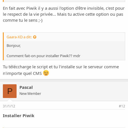
Je me suis senti trahi et j'ai pris Piwik qui finalement est presque
aussi bon et en constante évolution.
En fait avec Piwik il y a aussi l'option d'être invisible, c'est pour
le respect de la vie privée... Mais tu active cette option ou pas
Piwik aussi permet de suivre plusieurs sites et donne également les
comme tu le sens ;-)
mots tapés dans les moteurs de recherche par les internautes pour
arriver sur ton site; en greffant le plugin GeoIP tu as aussi la ville
comme avec GA...
Gaara-XD a dit:
Bonjour,
Comment fait-on pour installer Piwik?? mdr
Tu téléccharge le script et tu l'installe sur le serveur comme
n'importe quel CMS
Pascal
P
New Member
31/1/12
#12
Installer Piwik