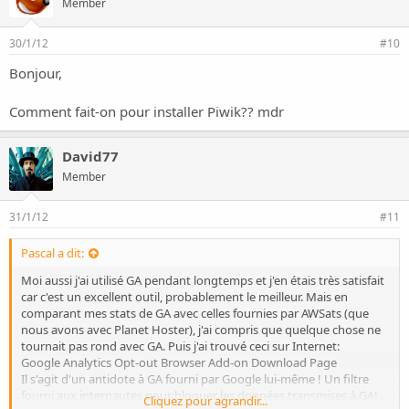
Member
30/1/12
#10
Bonjour,
Comment fait-on pour installer Piwik?? mdr
David77
Member
31/1/12
#11
Pascal a dit:
Moi aussi j'ai utilisé GA pendant longtemps et j'en étais très satisfait
car c'est un excellent outil, probablement le meilleur. Mais en
comparant mes stats de GA avec celles fournies par AWSats (que
nous avons avec Planet Hoster), j'ai compris que quelque chose ne
tournait pas rond avec GA. Puis j'ai trouvé ceci sur Internet:
Google Analytics Opt-out Browser Add-on Download Page
Il s'agit d'un antidote à GA fourni par Google lui-même ! Un filtre
fourni aux internautes pour bloquer les données transmises à GA!
Cliquez pour agrandir...