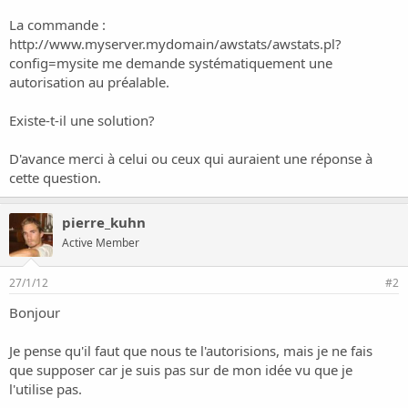
o
n
La commande :
http://www.myserver.mydomain/awstats/awstats.pl?
config=mysite
me demande systématiquement une
autorisation au préalable.
Existe-t-il une solution?
D'avance merci à celui ou ceux qui auraient une réponse à
cette question.
pierre_kuhn
Active Member
27/1/12
#2
Bonjour
Je pense qu'il faut que nous te l'autorisions, mais je ne fais
que supposer car je suis pas sur de mon idée vu que je
l'utilise pas.