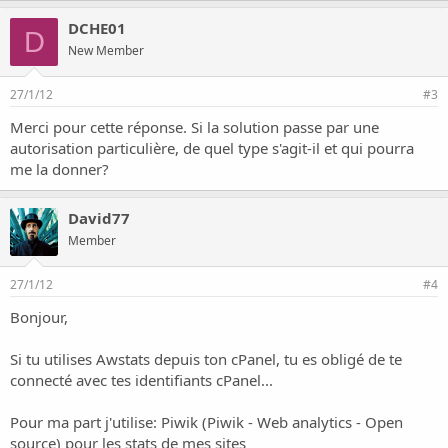
DCHE01
D
New Member
27/1/12
#3
Merci pour cette réponse. Si la solution passe par une
autorisation particulière, de quel type s'agit-il et qui pourra
me la donner?
David77
Member
27/1/12
#4
Bonjour,
Si tu utilises Awstats depuis ton cPanel, tu es obligé de te
connecté avec tes identifiants cPanel...
Pour ma part j'utilise: Piwik (
Piwik - Web analytics - Open
source
) pour les stats de mes sites