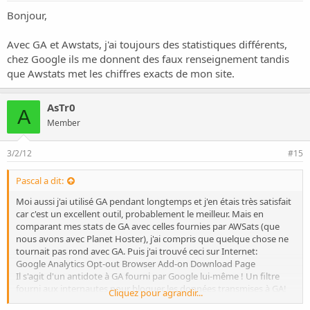
Bonjour,
Avec GA et Awstats, j'ai toujours des statistiques différents,
chez Google ils me donnent des faux renseignement tandis
que Awstats met les chiffres exacts de mon site.
AsTr0
A
Member
3/2/12
#15
Pascal a dit:
Moi aussi j'ai utilisé GA pendant longtemps et j'en étais très satisfait
car c'est un excellent outil, probablement le meilleur. Mais en
comparant mes stats de GA avec celles fournies par AWSats (que
nous avons avec Planet Hoster), j'ai compris que quelque chose ne
tournait pas rond avec GA. Puis j'ai trouvé ceci sur Internet:
Google Analytics Opt-out Browser Add-on Download Page
Il s'agit d'un antidote à GA fourni par Google lui-même ! Un filtre
fourni aux internautes pour bloquer les données transmises à GA!
Cliquez pour agrandir...
Je me suis senti trahi et j'ai pris Piwik qui finalement est presque