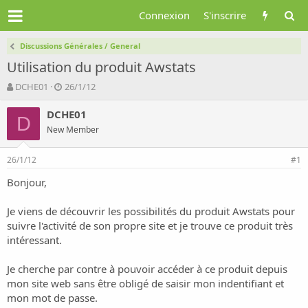
Connexion
S'inscrire
Discussions Générales / General
Utilisation du produit Awstats
A
D
DCHE01
26/1/12
u
a
t
t
DCHE01
D
e
e
New Member
u
d
r
e
26/1/12
d
d
#1
e
é
Bonjour,
l
b
a
u
d
t
Je viens de découvrir les possibilités du produit Awstats pour
i
suivre l'activité de son propre site et je trouve ce produit très
s
intéressant.
c
u
Je cherche par contre à pouvoir accéder à ce produit depuis
s
mon site web sans être obligé de saisir mon indentifiant et
s
i
mon mot de passe.