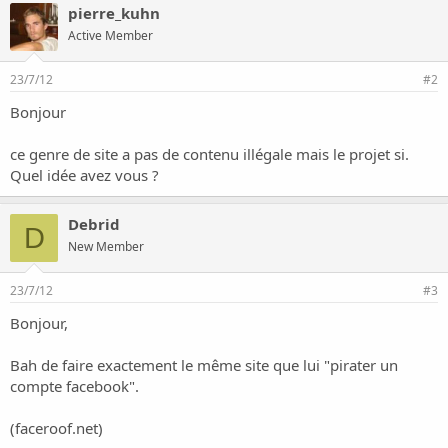
o
pierre_kuhn
n
Active Member
23/7/12
#2
Bonjour
ce genre de site a pas de contenu illégale mais le projet si.
Quel idée avez vous ?
Debrid
D
New Member
23/7/12
#3
Bonjour,
Bah de faire exactement le même site que lui "pirater un
compte facebook".
(faceroof.net)