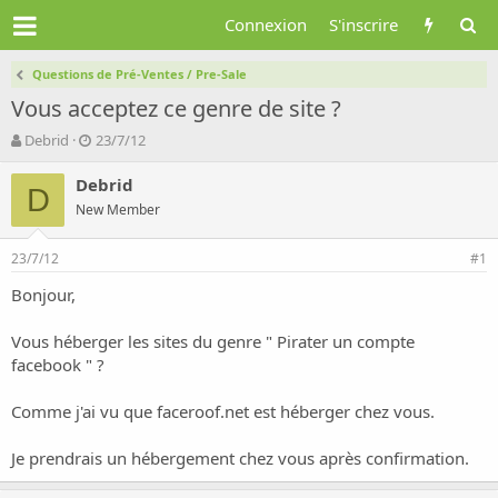
Connexion
S'inscrire
Questions de Pré-Ventes / Pre-Sale
Vous acceptez ce genre de site ?
A
D
Debrid
23/7/12
u
a
t
t
Debrid
D
e
e
New Member
u
d
r
e
23/7/12
d
d
#1
e
é
Bonjour,
l
b
a
u
d
t
Vous héberger les sites du genre " Pirater un compte
i
facebook " ?
s
c
Comme j'ai vu que faceroof.net est héberger chez vous.
u
s
Je prendrais un hébergement chez vous après confirmation.
s
i