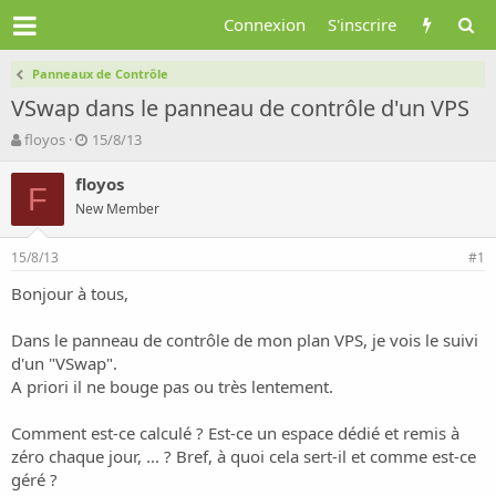
Connexion
S'inscrire
Panneaux de Contrôle
VSwap dans le panneau de contrôle d'un VPS
A
D
floyos
15/8/13
u
a
t
t
floyos
F
e
e
New Member
u
d
r
e
15/8/13
d
d
#1
e
é
Bonjour à tous,
l
b
a
u
d
t
Dans le panneau de contrôle de mon plan VPS, je vois le suivi
i
d'un "VSwap".
s
A priori il ne bouge pas ou très lentement.
c
u
Comment est-ce calculé ? Est-ce un espace dédié et remis à
s
zéro chaque jour, ... ? Bref, à quoi cela sert-il et comme est-ce
s
i
géré ?