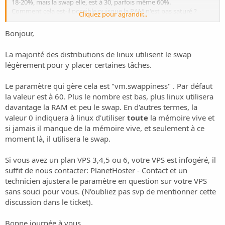
18-20%, mais la swap elle, est à 30, parfois même 60%.
Comment cela est-il possible puisque la RAM n'est pas saturé ?
Cliquez pour agrandir...
Merci pour votre lumière
Bonjour,
La majorité des distributions de linux utilisent le swap
légèrement pour y placer certaines tâches.
Le paramètre qui gère cela est "vm.swappiness" . Par défaut
la valeur est à 60. Plus le nombre est bas, plus linux utilisera
davantage la RAM et peu le swap. En d'autres termes, la
valeur 0 indiquera à linux d'utiliser
toute
la mémoire vive et
si jamais il manque de la mémoire vive, et seulement à ce
moment là, il utilisera le swap.
Si vous avez un plan VPS 3,4,5 ou 6, votre VPS est infogéré, il
suffit de nous contacter:
PlanetHoster - Contact
et un
technicien ajustera le paramètre en question sur votre VPS
sans souci pour vous. (N'oubliez pas svp de mentionner cette
discussion dans le ticket).
Bonne journée à vous,