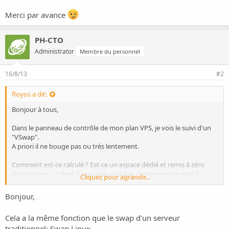
o
n
Merci par avance
PH-CTO
Administrator
Membre du personnel
16/8/13
#2
floyos a dit:
Bonjour à tous,
Dans le panneau de contrôle de mon plan VPS, je vois le suivi d'un
"VSwap".
A priori il ne bouge pas ou très lentement.
Comment est-ce calculé ? Est-ce un espace dédié et remis à zéro
chaque jour, ... ? Bref, à quoi cela sert-il et comme est-ce géré ?
Cliquez pour agrandir...
Merci par avance
Bonjour,
Cela a la même fonction que le swap d'un serveur
traditionnel:
Swap Linux
.