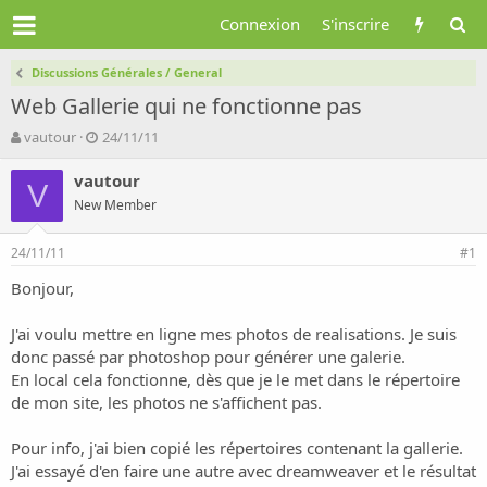
Connexion
S'inscrire
Discussions Générales / General
Web Gallerie qui ne fonctionne pas
A
D
vautour
24/11/11
u
a
t
t
vautour
V
e
e
New Member
u
d
r
e
24/11/11
d
d
#1
e
é
Bonjour,
l
b
a
u
d
t
J'ai voulu mettre en ligne mes photos de realisations. Je suis
i
donc passé par photoshop pour générer une galerie.
s
En local cela fonctionne, dès que je le met dans le répertoire
c
de mon site, les photos ne s'affichent pas.
u
s
Pour info, j'ai bien copié les répertoires contenant la gallerie.
s
i
J'ai essayé d'en faire une autre avec dreamweaver et le résultat