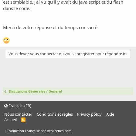
o
est semblable. J'ai vu qu'il y avait du java script et du flash
n
dans le code.
Merci de votre réponse et du temps consacré.
Vous devez vous connecter ou vous enregistrer pour répondre ici.
Discussions Générales / General
Français (FR)
Nous contacter
Conditions et règles
Privacy policy
Aide
Accueil
R
S
S
|
Traduction Française par xenFrench.com.