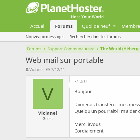
Accueil
Forums
Quoi de neuf
Membre
Nouveaux messages
Rechercher dans les forums
Forums
Support Communautaire
The World (Héber
Web mail sur portable
A
D
Viclanel
7/12/11
u
a
t
t
7/12/11
e
e
V
Bonjour
u
d
r
e
d
d
J'aimerais transférer mes mes
e
é
Quelqu'un pourrait-il m'aider c
Viclanel
l
b
Guest
a
u
Merci àvous
d
t
Cordialement
i
s