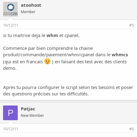
atoohost
Member
10/12/11
#5
si tu maitrise deja le
whm
et cpanel,
Commence par bien comprendre la chaine
produit/commande/paiement/whm/cpanel dans le
whmcs
(qui est en francais
) en faisant des test avec des clients
demo.
Apres tu pourra configurer le script selon tes besoins et poser
des questions précises sur tes difficultés.
Patjac
P
New Member
10/12/11
#6