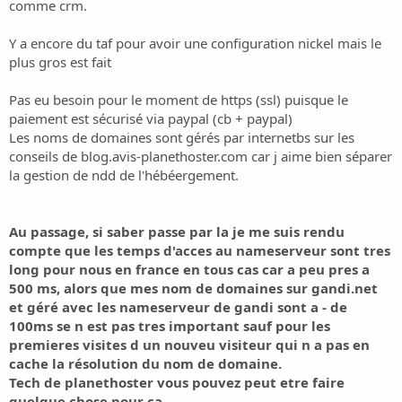
o
comme crm.
n
Y a encore du taf pour avoir une configuration nickel mais le
plus gros est fait
Pas eu besoin pour le moment de https (ssl) puisque le
paiement est sécurisé via paypal (cb + paypal)
Les noms de domaines sont gérés par internetbs sur les
conseils de
blog.avis-planethoster.com
car j aime bien séparer
la gestion de ndd de l'hébéergement.
Au passage, si saber passe par la je me suis rendu
compte que les temps d'acces au nameserveur sont tres
long pour nous en france en tous cas car a peu pres a
500 ms, alors que mes nom de domaines sur gandi.net
et géré avec les nameserveur de gandi sont a - de
100ms se n est pas tres important sauf pour les
premieres visites d un nouveu visiteur qui n a pas en
cache la résolution du nom de domaine.
Tech de planethoster vous pouvez peut etre faire
quelque chose pour ca.