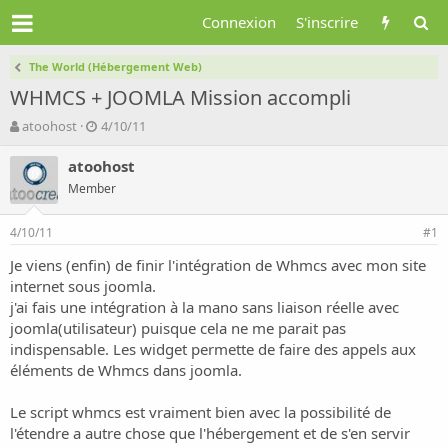
Connexion
S'inscrire
The World (Hébergement Web)
WHMCS + JOOMLA Mission accompli
A
D
atoohost
4/10/11
u
a
t
t
atoohost
e
e
Member
u
d
r
e
4/10/11
d
d
#1
e
é
Je viens (enfin) de finir l'intégration de Whmcs avec mon site
l
b
internet sous joomla.
a
u
d
t
j'ai fais une intégration à la mano sans liaison réelle avec
i
joomla(utilisateur) puisque cela ne me parait pas
s
indispensable. Les widget permette de faire des appels aux
c
éléments de Whmcs dans joomla.
u
s
Le script whmcs est vraiment bien avec la possibilité de
s
i
l'étendre a autre chose que l'hébergement et de s'en servir