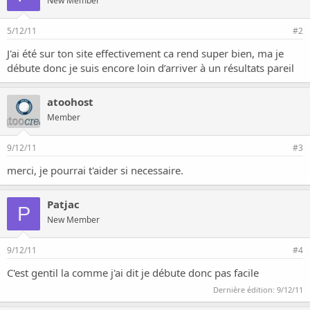
New Member
5/12/11
#2
J'ai été sur ton site effectivement ca rend super bien, ma je
débute donc je suis encore loin d’arriver à un résultats pareil
atoohost
Member
9/12/11
#3
merci, je pourrai t'aider si necessaire.
Patjac
P
New Member
9/12/11
#4
C'est gentil la comme j'ai dit je débute donc pas facile
Dernière édition:
9/12/11