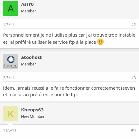
o
AsTr0
n
A
Member
1/5/11
#2
Personnellement je ne l'utilise plus car j'ai trouvé trop instable
et j'ai préféré utiliser le service ftp à la place
atoohost
Member
2/5/11
#3
idem, jamais réussi a le faire fonctionner correctement (seven
et mac os x) préférence pour le ftp.
Kheops63
K
New Member
11/5/11
#4