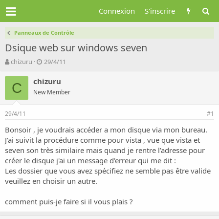
Connexion
S'inscrire
Panneaux de Contrôle
Dsique web sur windows seven
A
D
chizuru
29/4/11
u
a
t
t
chizuru
C
e
e
New Member
u
d
r
e
29/4/11
d
d
#1
e
é
Bonsoir , je voudrais accéder a mon disque via mon bureau.
l
b
J'ai suivit la procédure comme pour vista , vue que vista et
a
u
d
t
seven son très similaire mais quand je rentre l’adresse pour
i
créer le disque j'ai un message d'erreur qui me dit :
s
Les dossier que vous avez spécifiez ne semble pas être valide
c
veuillez en choisir un autre.
u
s
comment puis-je faire si il vous plais ?
s
i