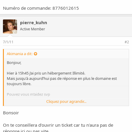
o
n
Numéro de commande: 8776012615
pierre_kuhn
Active Member
7/1/11
#2
Akimania a dit:
Bonjour,
Hier à 15h45 j’ai pris un hébergement Illimité.
Mais jusqu'à aujourd’hui pas de réponse en plus le domaine est
toujours libre.
Pouvez vous m’aidez svp
Cliquez pour agrandir...
Merci d’avance
Bonsoir
Numéro de commande: 8776012615
On te conseillera d'ouvrir un ticket car tu n'aura pas de
réponse ici ou pas vite.