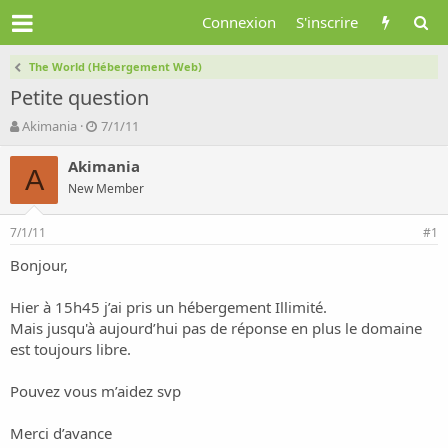
Connexion
S'inscrire
The World (Hébergement Web)
Petite question
A
D
Akimania
7/1/11
u
a
t
t
Akimania
A
e
e
New Member
u
d
r
e
7/1/11
d
d
#1
e
é
Bonjour,
l
b
a
u
d
t
Hier à 15h45 j’ai pris un hébergement Illimité.
i
Mais jusqu'à aujourd’hui pas de réponse en plus le domaine
s
est toujours libre.
c
u
Pouvez vous m’aidez svp
s
s
i
Merci d’avance