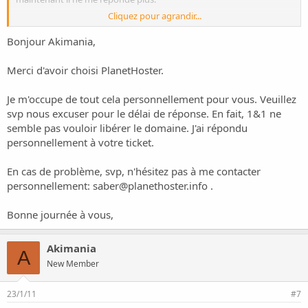
Cliquez pour agrandir...
Quelqu’un voudrais bien contacter le support car moi il ne me
répondre pas.
Bonjour Akimania,
Malgré mais relance les domaines qui devez être transférer expire
aujourd’hui
Merci d'avoir choisi PlanetHoster.
Je vais rester calme pour le moment j’attends de voir ce qui vas ce
passer.
Mais ce n’est pas sérieux tous ca.
Je m'occupe de tout cela personnellement pour vous. Veuillez
svp nous excuser pour le délai de réponse. En fait, 1&1 ne
semble pas vouloir libérer le domaine. J'ai répondu
personnellement à votre ticket.
En cas de problème, svp, n'hésitez pas à me contacter
personnellement:
saber@planethoster.info
.
Bonne journée à vous,
Akimania
A
New Member
23/1/11
#7