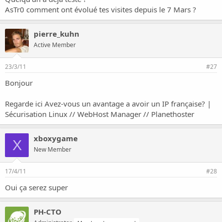
AsTr0 comment ont évolué tes visites depuis le 7 Mars ?
pierre_kuhn
Active Member
23/3/11
#27
Bonjour
Regarde ici
Avez-vous un avantage a avoir un IP française? |
Sécurisation Linux // WebHost Manager // Planethoster
xboxygame
X
New Member
17/4/11
#28
Oui ça serez super
PH-CTO