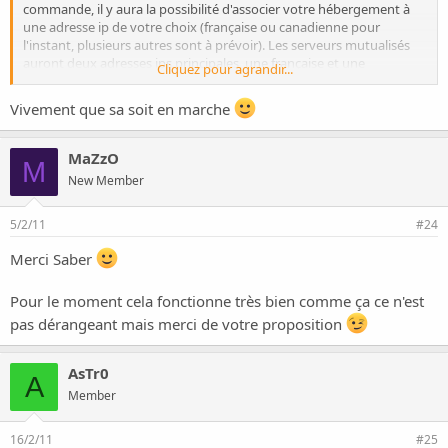
commande, il y aura la possibilité d'associer votre hébergement à
une adresse ip de votre choix (française ou canadienne pour
l'instant, plusieurs autres sont à prévoir). Les serveurs mutualisés
auront deux adresses ips principales, une française et une
Cliquez pour agrandir...
canadienne.
Vivement que sa soit en marche
Également, en cas de besoin, vous pourrez commander une adresse
ip dédiée française ou canadienne.
MaZzO
M
Bonne journée à vous,
New Member
5/2/11
#24
Merci Saber
Pour le moment cela fonctionne très bien comme ça ce n'est
pas dérangeant mais merci de votre proposition
AsTr0
A
Member
16/2/11
#25