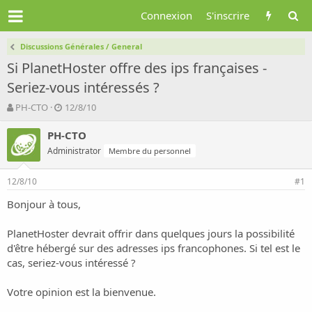
Connexion
S'inscrire
Discussions Générales / General
Si PlanetHoster offre des ips françaises -
Seriez-vous intéressés ?
A
D
PH-CTO
12/8/10
u
a
t
t
PH-CTO
e
e
Administrator
Membre du personnel
u
d
r
e
12/8/10
d
d
#1
e
é
Bonjour à tous,
l
b
a
u
d
t
PlanetHoster devrait offrir dans quelques jours la possibilité
i
d'être hébergé sur des adresses ips francophones. Si tel est le
s
cas, seriez-vous intéressé ?
c
u
Votre opinion est la bienvenue.
s
s