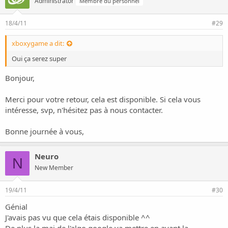
Administrator
Membre du personnel
18/4/11
#29
xboxygame a dit:
Oui ça serez super
Bonjour,
Merci pour votre retour, cela est disponible. Si cela vous
intéresse, svp, n'hésitez pas à nous contacter.
Bonne journée à vous,
Neuro
N
New Member
19/4/11
#30
Génial
J'avais pas vu que cela étais disponible ^^
De plus la maj de l'algo google va mettre en avant la