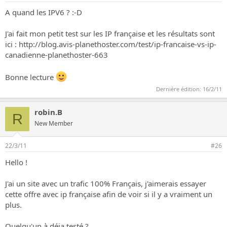
A quand les IPV6 ? :-D
J'ai fait mon petit test sur les IP française et les résultats sont
ici :
http://blog.avis-planethoster.com/test/ip-francaise-vs-ip-
canadienne-planethoster-663
Bonne lecture
Dernière édition:
16/2/11
robin.B
R
New Member
22/3/11
#26
Hello !
J'ai un site avec un trafic 100% Français, j'aimerais essayer
cette offre avec ip française afin de voir si il y a vraiment un
plus.
Quelqu'un à déja testé ?