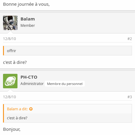
i
Bonne journée à vous,
o
n
Balam
Member
12/8/10
#2
offrir
c'est à dire?
PH-CTO
Administrator
Membre du personnel
12/8/10
#3
Balam a dit:
c'est à dire?
Bonjour,