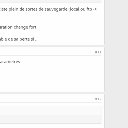
 existe plein de sortes de sauvegarde (local ou ftp ->
guration change fort !
le de sa perte si ...
#11
 parametres
#12