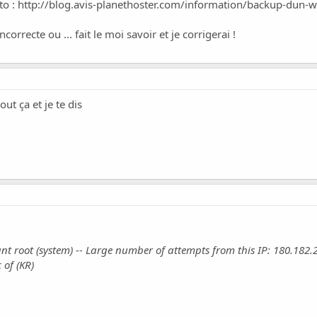
to :
http://blog.avis-planethoster.com/information/backup-dun-we
correcte ou ... fait le moi savoir et je corrigerai !
ut ça et je te dis
unt root (system) -- Large number of attempts from this IP: 180.182.
 of (KR)