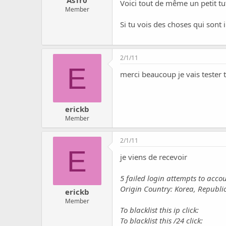
AsTr0
Voici tout de même un petit tu
Member
Si tu vois des choses qui sont in
2/1/11
E
merci beaucoup je vais tester to
erickb
Member
2/1/11
E
je viens de recevoir
5 failed login attempts to acco
Origin Country: Korea, Republic
erickb
Member
To blacklist this ip click:
To blacklist this /24 click: