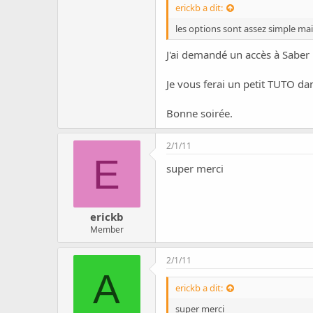
erickb a dit:
les options sont assez simple mais
J'ai demandé un accès à Saber
Je vous ferai un petit TUTO da
Bonne soirée.
2/1/11
E
super merci
erickb
Member
2/1/11
A
erickb a dit:
super merci