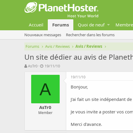
Accueil
Forums
Quoi de neuf
Membre
Nouveaux messages
Rechercher dans les forums
Forums
Avis / Reviews
Avis / Reviews
Un site dédier au avis de Planet
A
D
AsTr0
19/11/10
u
a
t
t
19/11/10
e
e
A
Bonjour,
u
d
r
e
d
d
J'ai fait un site indépendant de
e
é
AsTr0
l
b
Je vous invite a poster vos co
Member
a
u
d
t
Merci d'avance.
i
s