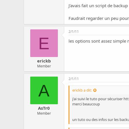
J'avais fait un script de bac
Faudrait regarder un peu po
2/1/11
E
les options sont assez simple m
erickb
Member
2/1/11
A
erickb a dit:
j'ai suivi le tuto pour sécuriser
htt
merci beaucoup
AsTr0
Member
un tuto ou des infos sur les back