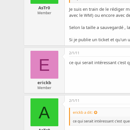
AsTr0
Je suis en train de le rédiger ma
Member
avec le WM) ou encore avec de
Selon la taille a sauvegardé , l
Si je publie un ticket et qu'un 
2/1/11
E
ce qui serait intéressant c'est
erickb
Member
2/1/11
A
erickb a dit:
ce qui serait intéressant c'est q