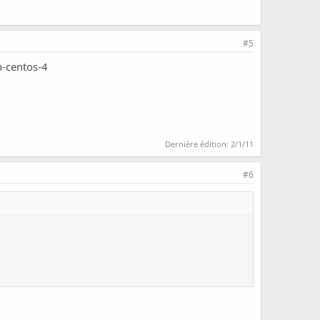
#5
n-centos-4
Dernière édition:
2/1/11
#6