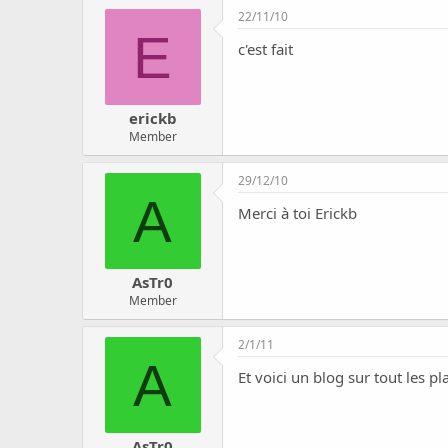
c
22/11/10
u
E
s
c'est fait
s
i
o
n
erickb
Member
29/12/10
A
Merci à toi Erickb
AsTr0
Member
2/1/11
A
Et voici un blog sur tout les 
AsTr0