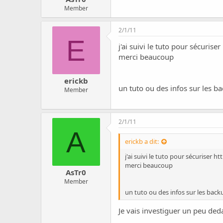
Member
2/1/11
E
j'ai suivi le tuto pour sécuriser
merci beaucoup
erickb
un tuto ou des infos sur les b
Member
2/1/11
A
erickb a dit:
j'ai suivi le tuto pour sécuriser
htt
merci beaucoup
AsTr0
Member
un tuto ou des infos sur les back
Je vais investiguer un peu ded